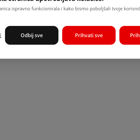
nica ispravno funkcionirala i kako bismo poboljšali tvoje korisni
Odbij sve
Prihvati sve
Pri
E