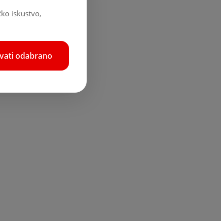
čko iskustvo,
hvati odabrano