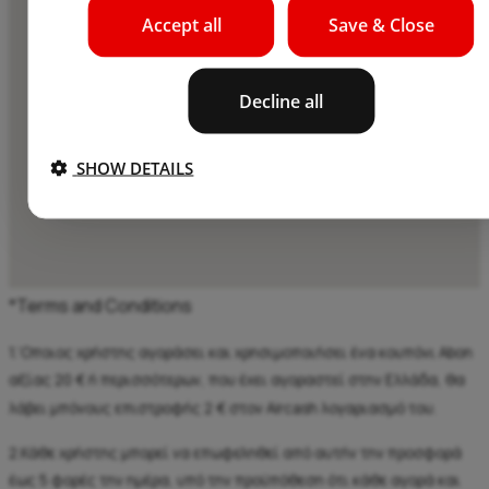
Accept all
Save & Close
Decline all
SHOW DETAILS
*Terms and Conditions
1.‘Οποιος χρήστης αγοράσει και χρησιμοποιήσει ένα κουπόνι Abon
αξίας 20 € ή περισσότερων, που έχει αγοραστεί στην Ελλάδα, θα
λάβει μπόνους επιστροφής 2 € στον Aircash λογαριασμό του.
2.Κάθε χρήστης μπορεί να επωφεληθεί από αυτήν την προσφορά
έως 5 φορές την ημέρα, υπό την προϋπόθεση ότι κάθε αγορά και