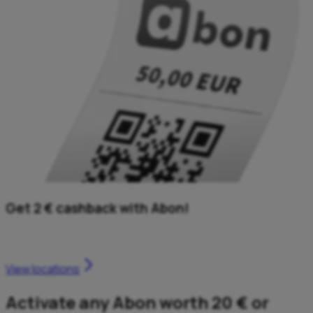
Get 2 € cashback with Abon!
Turn your Abon into instant cashback
View locations
Activate any Abon worth 20 € or