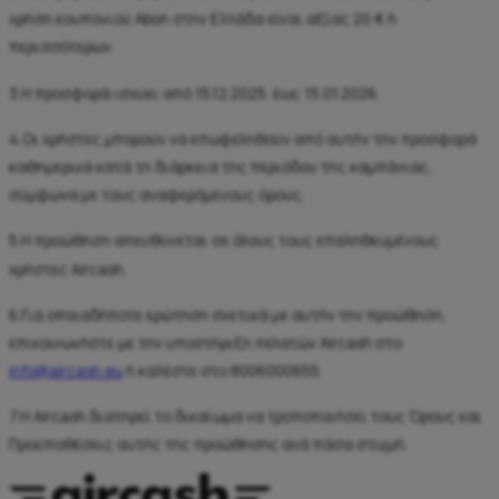
χρήση κουπονιού Abon στην Ελλάδα είναι αξίας 20 € ή
περισσότερων.
3.Η προσφορά ισχύει από 15.12.2025. έως 15.01.2026.
4.Οι χρήστες μπορούν να επωφεληθούν από αυτήν την προσφορά
καθημερινά κατά τη διάρκεια της περιόδου της καμπάνιας,
σύμφωνα με τους αναφερόμενους όρους.
5.Η προώθηση απευθύνεται σε όλους τους επαληθευμένους
χρήστες Aircash.
6.Για οποιαδήποτε ερώτηση σχετικά με αυτήν την προώθηση,
επικοινωνήστε με την υποστήριξη πελατών Aircash στο
info@aircash.eu
ή καλέστε στο 8006000655.
7.Η Aircash διατηρεί το δικαίωμα να τροποποιήσει τους Όρους και
Προϋποθέσεις αυτής της προώθησης ανά πάσα στιγμή.