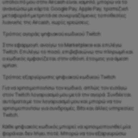
υπόλοιπό μου στην Aircash είναι χαμηλό, μπορώ να το
ανανεώσω με κάρτα, Google Pay, Apple Pay, τραπεζική
μεταφορά ή μετρητά σε συνεργαζόμενες τοποθεσίες
λιανικής της Aircash, χωρίς χρεώσεις.
Τρόπος αγοράς ψηφιακού κωδικού Twitch
Στην εφαρμογή, ανοίγω το Marketplace και επιλέγω
Twitch. Επιλέγω το ποσό, επιβεβαιώνω την πληρωμή και
ο κωδικός εμφανίζεται στην οθόνη, έτοιμος για άμεση
χρήση.
Τρόπος εξαργύρωσης ψηφιακού κωδικού Twitch
Για να χρησιμοποιήσω τον κωδικό, απλώς τον εισάγω
στον Twitch λογαριασμό μου μετά την αγορά. Συνδέεται
αυτόματα με τον λογαριασμό μου και μπορώ να τον
χρησιμοποιήσω για συνδρομές, Bits και άλλες υπηρεσίες
Twitch.
Κάθε ψηφιακός κωδικός μπορεί να χρησιμοποιηθεί μία
φορά και δεν λήγει ποτέ. Μπορώ να τον εξαργυρώσω