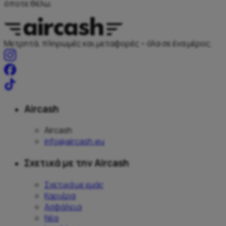
όποτε θέλω.
Μετρητά, πληρωμές και μεταφορές – όλα σε ένα μέρος.
Aircash
Aircash
info@aircash.eu
Σχετικά με την Aircash
Σχετικά με εμάς
Καριέρα
Ασφάλεια
Νέα