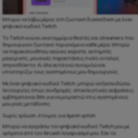
Μπορώ να λάβω μέρος στη ζωντανή διασκέδαση με έναν
ψηφιακό κωδικό Twitch
Το Twitch ενώνει εκατομμύρια θεατές και streamers που
δημιουργούν ζωντανό περιεχόμενο κάθε μέρα. Μπορώ
να παρακολουθήσω αγώνες esports, εκπομπές
μαγειρικής, μουσικές παραστάσεις ή κάτι εντελώς
απροσδόκητο. Κι όλα αυτά ενώ συνομιλώ και
υποστηρίζω τους αγαπημένους μου δημιουργούς.
Με έναν ψηφιακό κωδικό Twitch, μπορώ να ξεκλειδώσω
λειτουργίες όπως συνδρομές, αποκλειστικές εκφράσεις,
εμβλήματα και Bits για να μοιραστώ στις αγαπημένους
μου ροές μετάδοσης.
Χωρίς χρέωση, έτοιμος για άμεση χρήση
Μπορώ να αγοράσω τον ψηφιακό κωδικό Twitch μου με
χρήματα από τον Aircash λογαριασμό μου. Εάν το