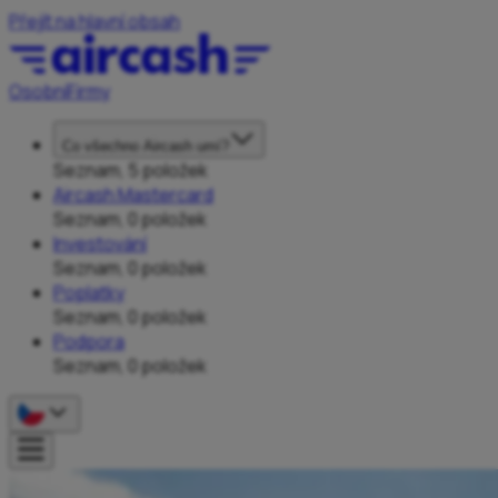
Přejít na hlavní obsah
Osobní
Firmy
Co všechno Aircash umí?
Seznam, 5 položek
Aircash Mastercard
Seznam, 0 položek
Investování
Seznam, 0 položek
Poplatky
Seznam, 0 položek
Podpora
Seznam, 0 položek