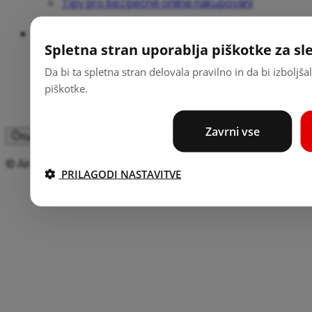
Tipy pro bezpečné online nakupování
Podpora
Spletna stran uporablja piškotke za sle
Nápověda a průvodce
Da bi ta spletna stran delovala pravilno in da bi izbolj
Pobočky
piškotke.
Poplatky
Kontakt
Zavrni vse
Nastavení souborů cookie
© Aircash d.o.o 2026. Všechna práva vyhrazena.
PRILAGODI NASTAVITVE