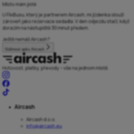
Místo mám jisté
U FlixBusu, který je partnerem Aircash, mi jízdenka slouží
zároveň jako rezervace sedadla. V den odjezdu stačí, když
dorazím na nástupiště 30 minut předem.
Ještě nemáš Aircash?
Stáhnout apku Aircash
Hotovost, platby, převody – vše na jednom místě.
Aircash
Aircash d.o.o.
info@aircash.eu