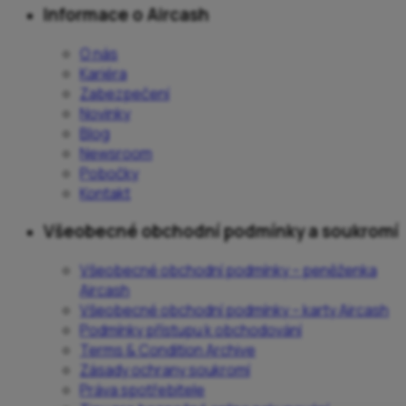
Informace o Aircash
O nás
Kariéra
Zabezpečení
Novinky
Blog
Newsroom
Pobočky
Kontakt
Všeobecné obchodní podmínky a soukromí
Všeobecné obchodní podmínky – peněženka
Aircash
Všeobecné obchodní podmínky – karty Aircash
Podmínky přístupu k obchodování
Terms & Condition Archive
Zásady ochrany soukromí
Práva spotřebitele