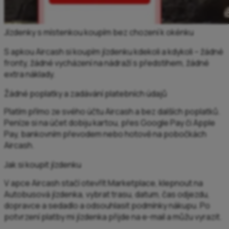
Jízdenky s místenkou koupím bez chození k okénku
S apkou Aircash si koupím jízdenku kdekoli a kdykoli – žádné
fronty, žádné vycházení na nádraží s předstihem, žádné
extra náklady.
Žádné poplatky a zadávání platebních údajů
Platím přímo ze svého účtu Aircash a bez dalších poplatků.
Peníze si na účet dobiju kartou, přes Google Pay či Apple
Pay, bankovním převodem nebo hotově na pobočkách
Aircash.
Jak si koupit jízdenku
V apce Aircash stačí otevřít Marketplace, klepnout na
Autobusová jízdenka, vybrat trasu, datum, čas odjezdu,
dopravce a sedadlo a odsouhlasit podmínky nákupu. Po
potvrzení platby mi jízdenka přijde na e-mail a můžu vyrazit.