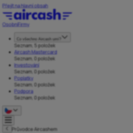
Přejít na hlavní obsah
Osobní
Firmy
Co všechno Aircash umí?
Seznam, 5 položek
Aircash Mastercard
Seznam, 0 položek
Investování
Seznam, 0 položek
Poplatky
Seznam, 0 položek
Podpora
Seznam, 0 položek
Průvodce Aircashem