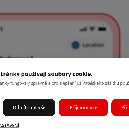
tránky používají soubory cookie.
ánky fungovaly správně a pro zlepšení uživatelského zážitku po
Odmítnout vše
Přijmout vše
Při
ASTAVENÍ