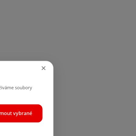
×
užíváme soubory
jmout vybrané