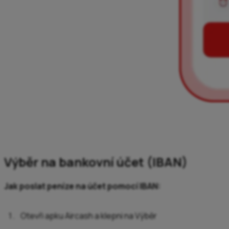
Výběr na bankovní účet (IBAN)
Jak poslat peníze na účet pomocí IBAN:
Otevři apku Aircash a klepni na Výběr