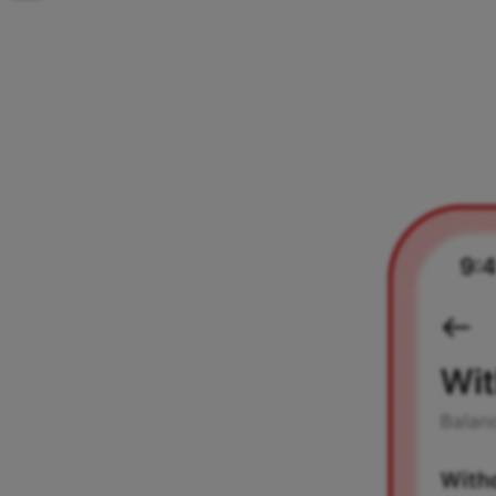
J
a
k
v
y
b
r
a
t
p
e
n
í
z
e
z
ú
č
t
u
A
i
r
c
a
s
h
Peníze z účtu Aircash můžeš vybrat z bankomatu pomocí Airca