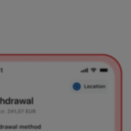
sh karty Mastercard nebo si je můžeš poslat na svůj bankovní