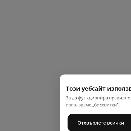
Този уебсайт използ
За да функционира правилно 
използваме „бисквитки".
Отхвърлете всички